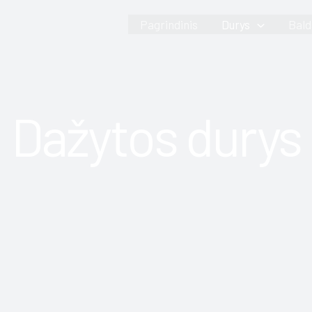
Pagrindinis
Durys
Bald
Dažytos durys