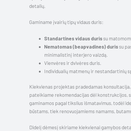
detalių.
Gaminame įvairių tipų vidaus duris:
Standartines vidaus duris
su matomomi
Nematomas (beapvadines) duris
su pas
minimalistinį interjero vaizdą.
Vienvėres ir dvivėres duris.
Individualių matmenų ir nestandartinių s
Kiekvienas projektas pradedamas konsultacija, 
pateikiame rekomendacijas dėl konstrukcijos, spa
gaminamos pagal tikslius išmatavimus, todėl idea
būstams, tiek renovuojamiems namams, butams
Didelį dėmesį skiriame kiekvienai gamybos detal