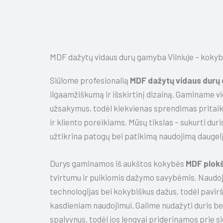
MDF dažytų vidaus durų gamyba Vilniuje – kokyb
Siūlome profesionalią
MDF dažytų vidaus durų 
ilgaamžiškumą ir išskirtinį dizainą. Gaminame vid
užsakymus, todėl kiekvienas sprendimas pritaiko
ir kliento poreikiams. Mūsų tikslas – sukurti duri
užtikrina patogų bei patikimą naudojimą daugel
Durys gaminamos iš aukštos kokybės
MDF plokš
tvirtumu ir puikiomis dažymo savybėmis. Naudo
technologijas bei kokybiškus dažus, todėl pavirši
kasdieniam naudojimui. Galime nudažyti duris be
spalvynus, todėl jos lengvai priderinamos prie si