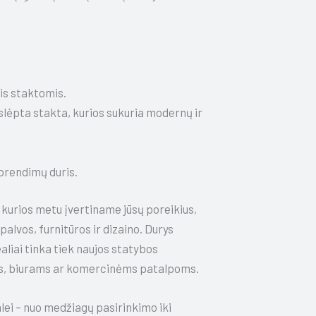
s staktomis.
lėpta stakta, kurios sukuria modernų ir
prendimų duris.
kurios metu įvertiname jūsų poreikius,
lvos, furnitūros ir dizaino. Durys
liai tinka tiek naujos statybos
, biurams ar komercinėms patalpoms.
ei – nuo medžiagų pasirinkimo iki