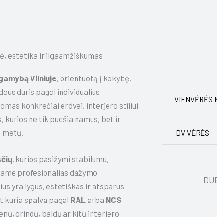
ė, estetika ir ilgaamžiškumas
gamybą Vilniuje
, orientuotą į kokybę,
aus duris pagal individualius
VIENVĖRĖS 
mas konkrečiai erdvei, interjero stiliui
s, kurios ne tik puošia namus, bet ir
į metų.
DVIVĖRĖS
čių
, kurios pasižymi stabilumu,
jame profesionalias dažymo
DUR
us yra lygus, estetiškas ir atsparus
t kuria spalva pagal
RAL
arba
NCS
enų, grindų, baldų ar kitų interjero