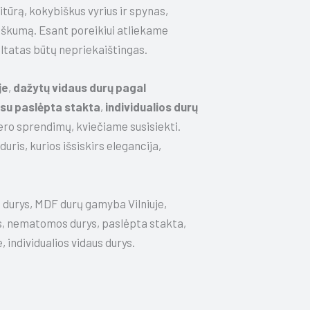
tūrą, kokybiškus vyrius ir spynas,
iškumą. Esant poreikiui atliekame
ltatas būtų nepriekaištingas.
je
,
dažytų vidaus durų pagal
su paslėpta stakta
,
individualios durų
ero sprendimų, kviečiame susisiekti.
uris, kurios išsiskirs elegancija,
 durys, MDF durų gamyba Vilniuje,
s, nematomos durys, paslėpta stakta,
 individualios vidaus durys.