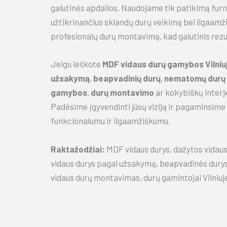
galutinės apdailos. Naudojame tik patikimą furni
užtikrinančius sklandų durų veikimą bei ilgaamž
profesionalų durų montavimą, kad galutinis rezu
Jeigu ieškote
MDF vidaus durų gamybos Vilniu
užsakymą
,
beapvadinių durų
,
nematomų durų 
gamybos
,
durų montavimo
ar kokybiškų interj
Padėsime įgyvendinti jūsų viziją ir pagaminsime d
funkcionalumu ir ilgaamžiškumu.
Raktažodžiai:
MDF vidaus durys, dažytos vidaus
vidaus durys pagal užsakymą, beapvadinės dury
vidaus durų montavimas, durų gamintojai Vilniuje,