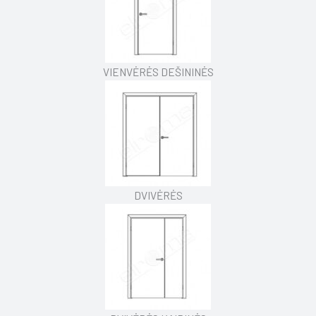
VIENVĖRĖS DEŠININĖS
DVIVĖRĖS