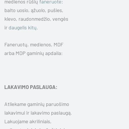
medienos rūšių
faneruote
:
balto uosio, ąžuolo, pušies,
klevo, raudonmedžio, vengės
ir
daugelis kitų
.
Faneruotų, medienos, MDF
arba MDP gaminių apdaila:
LAKAVIMO PASLAUGA:
Atliekame gaminių paruošimo
lakavimui ir lakavimo paslaugą.
Lakuojame akriliniais,