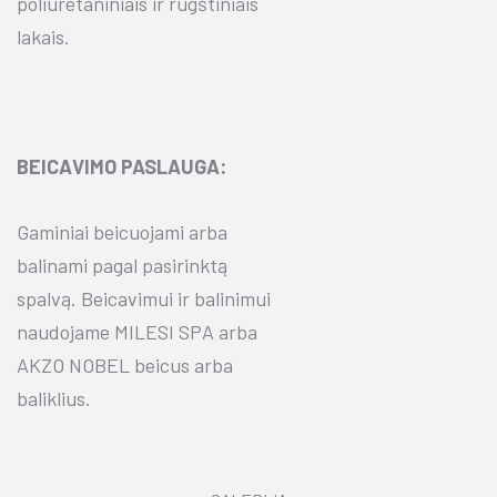
poliuretaniniais ir rūgštiniais
lakais.
BEICAVIMO PASLAUGA:
Gaminiai beicuojami arba
balinami pagal pasirinktą
spalvą. Beicavimui ir balinimui
naudojame MILESI SPA arba
AKZO NOBEL beicus arba
baliklius.