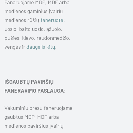
Faneruojame MDP, MDF arba
medienos gaminius įvairių
medienos rūšių
faneruote
:
uosio, balto uosio, ąžuolo,
pušies, klevo, raudonmedžio,
vengės ir
daugelis kitų
.
IŠGAUBTŲ PAVIRŠIŲ
FANERAVIMO PASLAUGA:
Vakuminiu presu faneruojame
gaubtus MDP, MDF arba
medienos paviršius įvairių