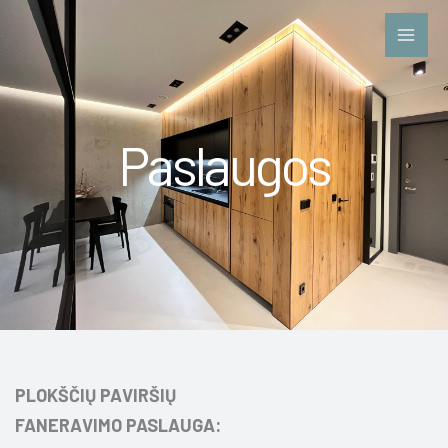
Pereiti
prie
turinio
Paslaugos
PLOKŠČIŲ PAVIRŠIŲ
FANERAVIMO PASLAUGA: